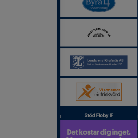
Stöd Floby IF