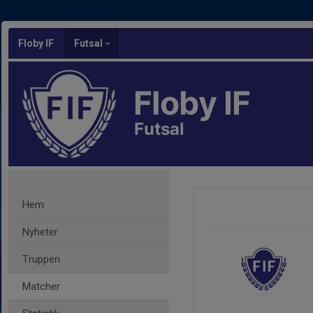
Floby IF
Futsal
Floby IF
Futsal
Hem
Nyheter
Truppen
Matcher