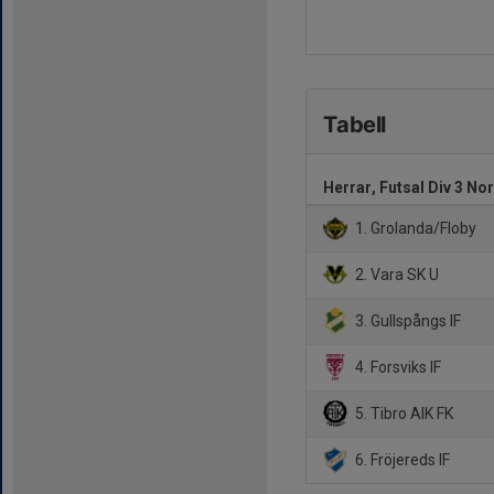
Tabell
Herrar, Futsal Div 3 No
1. Grolanda/Floby
2. Vara SK U
3. Gullspångs IF
4. Forsviks IF
5. Tibro AIK FK
6. Fröjereds IF