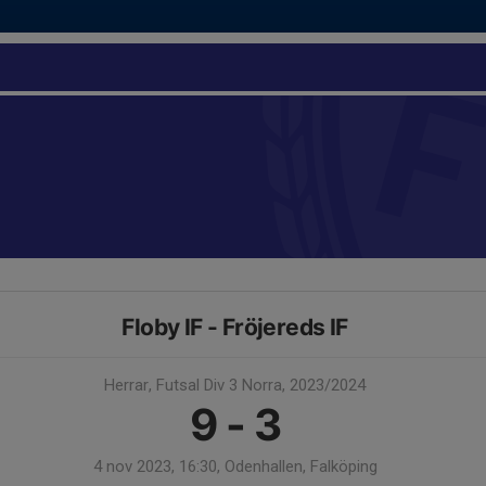
Floby IF - Fröjereds IF
Herrar, Futsal Div 3 Norra, 2023/2024
9 - 3
4 nov 2023, 16:30, Odenhallen, Falköping