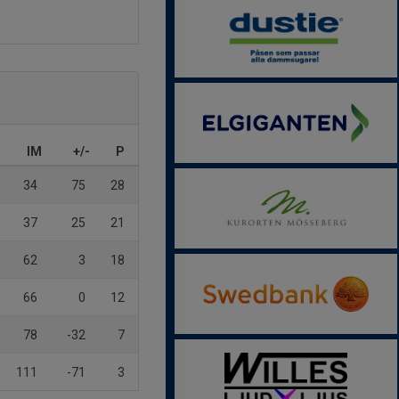
IM
+/-
P
34
75
28
37
25
21
62
3
18
66
0
12
78
-32
7
111
-71
3