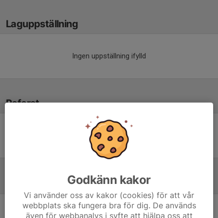
Laguppställning
Ingen uppställning ifylld
Referat
Inget referat skrivet
Godkänn kakor
Tabell
Vi använder oss av kakor (cookies) för att vår
webbplats ska fungera bra för dig. De används
Herrar, Futsal Div 3 Norra,
även för webbanalys i syfte att hjälpa oss att