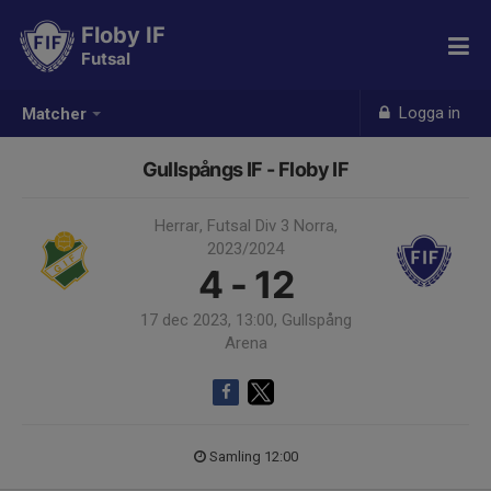
Floby IF
Futsal
Logga in
Matcher
Gullspångs IF - Floby IF
Herrar, Futsal Div 3 Norra,
2023/2024
4 - 12
17 dec 2023, 13:00, Gullspång
Arena
Samling 12:00