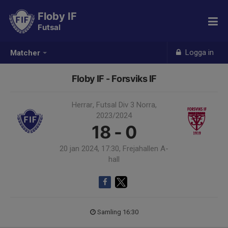
Floby IF
Futsal
Logga in
Matcher
Floby IF - Forsviks IF
Herrar, Futsal Div 3 Norra,
2023/2024
18 - 0
20 jan 2024, 17:30, Frejahallen A-
hall
Samling 16:30