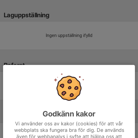
Laguppställning
Ingen uppställning ifylld
Referat
Inget referat skrivet
Godkänn kakor
Tabell
Vi använder oss av kakor (cookies) för att vår
webbplats ska fungera bra för dig. De används
Herrar, Futsal Div 3 Norra,
även för webbanalys i syfte att hjälpa oss att