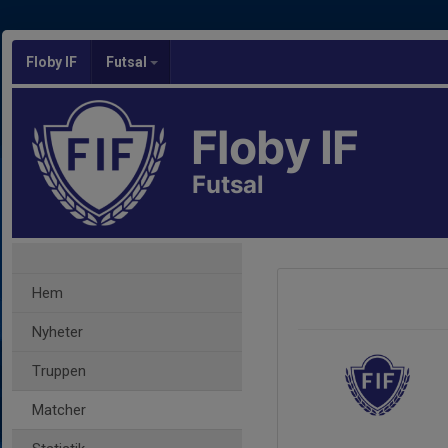
Floby IF
Futsal
Floby IF
Futsal
Hem
Nyheter
Truppen
Matcher