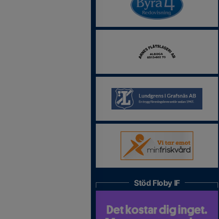
Stöd Floby IF