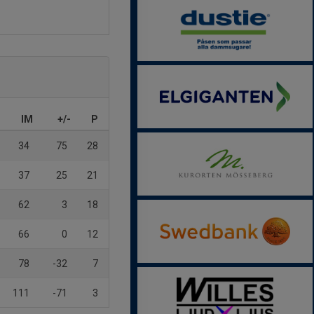
IM
+/-
P
34
75
28
37
25
21
62
3
18
66
0
12
78
-32
7
111
-71
3