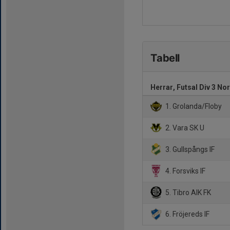
Tabell
Herrar, Futsal Div 3 No
1. Grolanda/Floby
2. Vara SK U
3. Gullspångs IF
4. Forsviks IF
5. Tibro AIK FK
6. Fröjereds IF