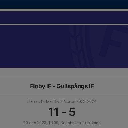
Floby IF - Gullspångs IF
Herrar, Futsal Div 3 Norra, 2023/2024
11 - 5
10 dec 2023, 13:00, Odenhallen, Falköping