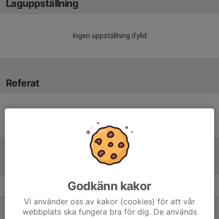
Laguppställning
Ingen uppställning ifylld
Referat
Inget referat skrivet
Tabell
Godkänn kakor
Herrar, Utveckling A Östra
M
+/-
P
Vi använder oss av kakor (cookies) för att vår
1. Åsarp-Trädet FK
14
47
32
webbplats ska fungera bra för dig. De används