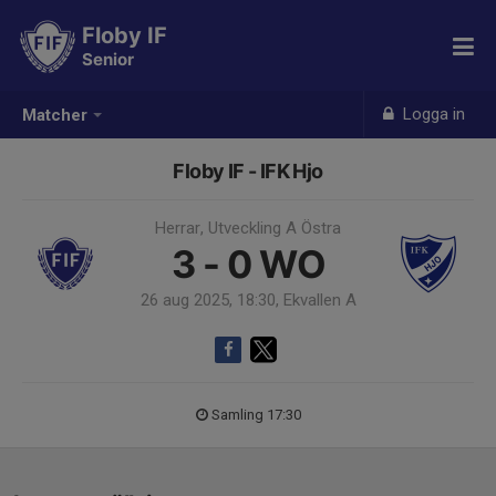
Floby IF
Senior
Logga in
Matcher
Floby IF - IFK Hjo
Herrar, Utveckling A Östra
3 - 0
WO
26 aug 2025, 18:30, Ekvallen A
Samling 17:30