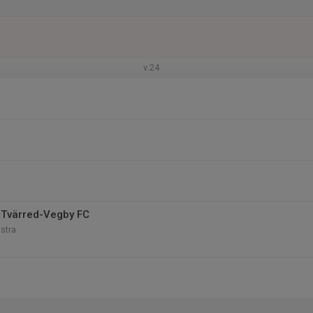
v.24
 Tvärred-Vegby FC
Östra