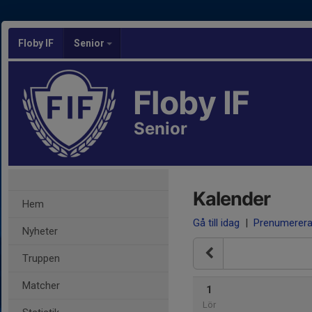
Floby IF
Senior
Floby IF
Senior
Kalender
Hem
Gå till idag
|
Prenumerer
Nyheter
Truppen
Matcher
1
Lör