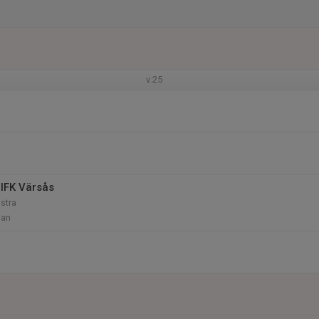
v.25
IFK Värsås
Östra
lan