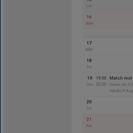
Lör
16
Sön
17
Mån
18
Tis
19
19:00
Match mot 
20:30
Ons
Herrar, Div 4 
Värsås IP A-p
20
Tor
21
Fre