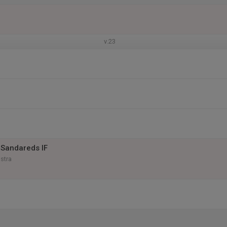
v.23
Sandareds IF
Östra