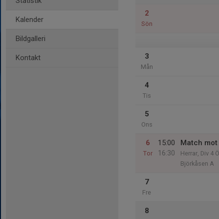
Statistik
2
Kalender
Sön
Bildgalleri
3
Kontakt
Mån
4
Tis
5
Ons
6
15:00
Match mot 
16:30
Tor
Herrar, Div 4 
Björkåsen A
7
Fre
8