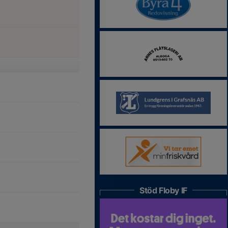
Stöd Floby IF