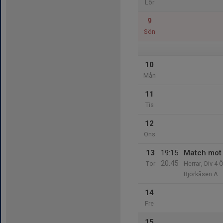
Lör
9
Sön
10
Mån
11
Tis
12
Ons
13
19:15
Match mot
20:45
Tor
Herrar, Div 4 
Björkåsen A
14
Fre
15