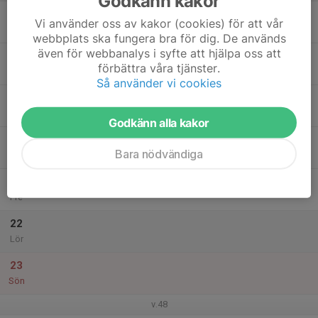
Godkänn kakor
17
Vi använder oss av kakor (cookies) för att vår
Mån
webbplats ska fungera bra för dig. De används
även för webbanalys i syfte att hjälpa oss att
18
förbättra våra tjänster.
Tis
Så använder vi cookies
19
Ons
Godkänn alla kakor
20
Bara nödvändiga
Tor
21
Fre
22
Lör
23
Sön
v.48