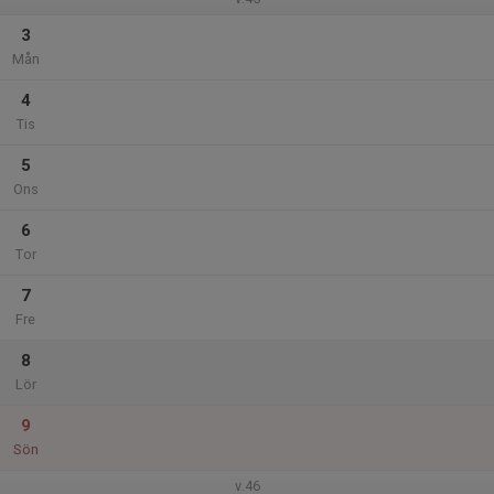
3
Mån
4
Tis
5
Ons
6
Tor
7
Fre
8
Lör
9
Sön
v.46