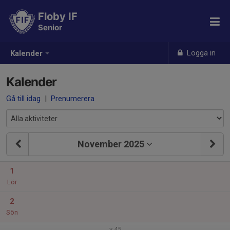
Floby IF
Senior
Logga in
Kalender
Kalender
Gå till idag
|
Prenumerera
November 2025
1
Lör
2
Sön
v.45