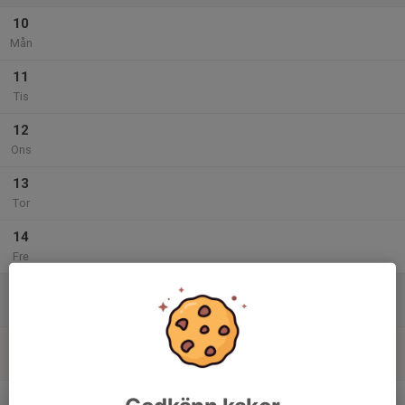
10
Mån
11
Tis
12
Ons
13
Tor
14
Fre
15
Lör
16
Sön
v.47