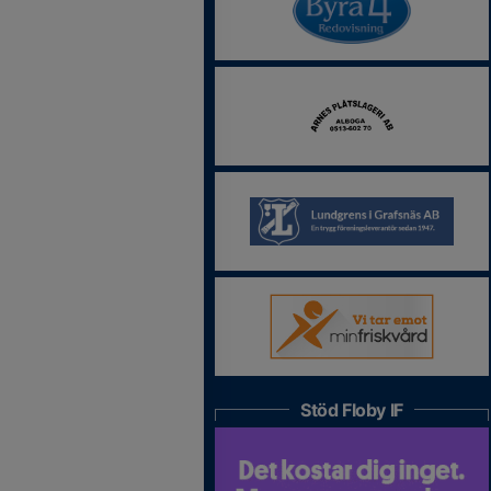
Stöd Floby IF