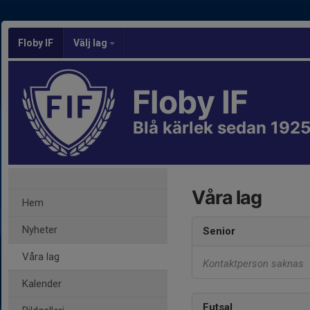
Floby IF
Välj lag
Floby IF
Blå kärlek sedan 192
Våra lag
Hem
Nyheter
Senior
Våra lag
Kontaktperson saknas
Kalender
Futsal