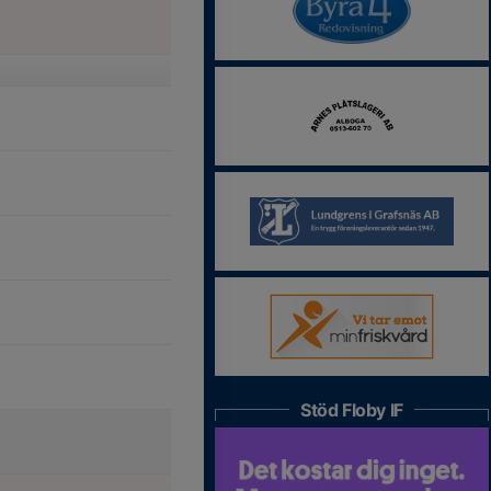
Stöd Floby IF