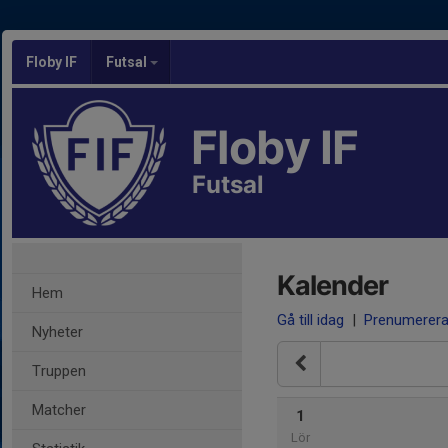
Floby IF
Futsal
Floby IF
Futsal
Kalender
Hem
Gå till idag
|
Prenumerer
Nyheter
Truppen
Matcher
1
Lör