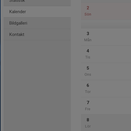
Statistik
2
Kalender
Sön
Bildgalleri
3
Kontakt
Mån
4
Tis
5
Ons
6
Tor
7
Fre
8
Lör