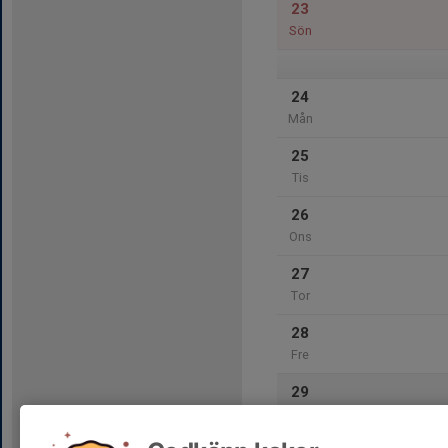
23
Sön
24
Mån
25
Tis
26
Ons
27
Tor
28
Fre
29
Lör