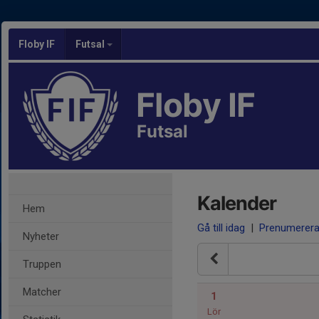
Floby IF
Futsal
Floby IF
Futsal
Kalender
Hem
Gå till idag
|
Prenumerer
Nyheter
Truppen
Matcher
1
Lör