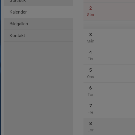
Statistik
2
Kalender
Sön
Bildgalleri
3
Kontakt
Mån
4
Tis
5
Ons
6
Tor
7
Fre
8
Lör