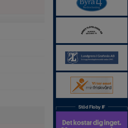
Stöd Floby IF