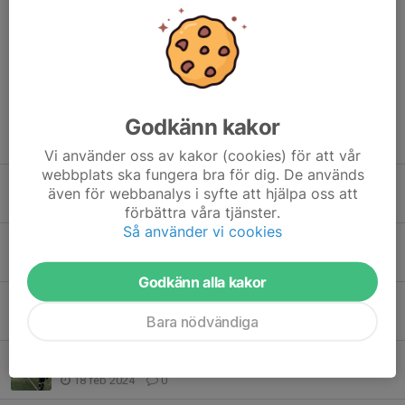
planen igen!
Dela nyhet
Godkänn kakor
Tidigare nyheter
Vi använder oss av kakor (cookies) för att vår
webbplats ska fungera bra för dig. De används
DM-derby första tävlingsmatchen
även för webbanalys i syfte att hjälpa oss att
1 mar 2024
0
förbättra våra tjänster.
Så använder vi cookies
Steg i rätt riktning för A-laget
24 feb 2024
0
Godkänn alla kakor
U-lagets insats bättre än resultatet
Bara nödvändiga
24 feb 2024
0
Mållöst i FIF-GIF:s historiska premiär
18 feb 2024
0