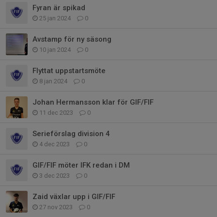
Fyran är spikad
25 jan 2024
0
Avstamp för ny säsong
10 jan 2024
0
Flyttat uppstartsmöte
8 jan 2024
0
Johan Hermansson klar för GIF/FIF
11 dec 2023
0
Serieförslag division 4
4 dec 2023
0
GIF/FIF möter IFK redan i DM
3 dec 2023
0
Zaid växlar upp i GIF/FIF
27 nov 2023
0