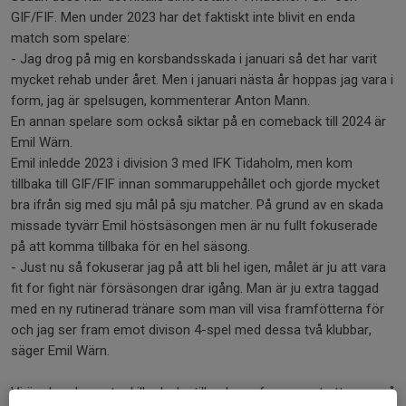
GIF/FIF. Men under 2023 har det faktiskt inte blivit en enda
match som spelare:
- Jag drog på mig en korsbandsskada i januari så det har varit
mycket rehab under året. Men i januari nästa år hoppas jag vara i
form, jag är spelsugen, kommenterar Anton Mann.
En annan spelare som också siktar på en comeback till 2024 är
Emil Wärn.
Emil inledde 2023 i division 3 med IFK Tidaholm, men kom
tillbaka till GIF/FIF innan sommaruppehållet och gjorde mycket
bra ifrån sig med sju mål på sju matcher. På grund av en skada
missade tyvärr Emil höstsäsongen men är nu fullt fokuserade
på att komma tillbaka för en hel säsong.
- Just nu så fokuserar jag på att bli hel igen, målet är ju att vara
fit for fight när försäsongen drar igång. Man är ju extra taggad
med en ny rutinerad tränare som man vill visa framfötterna för
och jag ser fram emot divison 4-spel med dessa två klubbar,
säger Emil Wärn.
Vi önskar dessa tre killar lycka till och ser fram emot att se er på