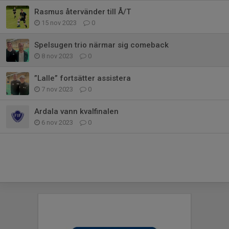
Rasmus återvänder till Å/T
15 nov 2023
0
Spelsugen trio närmar sig comeback
8 nov 2023
0
”Lalle” fortsätter assistera
7 nov 2023
0
Ardala vann kvalfinalen
6 nov 2023
0