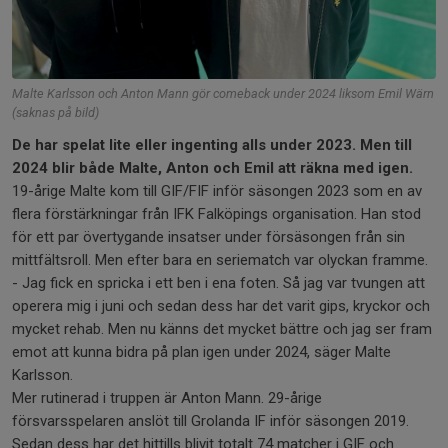
Malte Karlsson och Anton Mann gör comeback under 2024 liksom Emil Wärn
(saknas på bild)
De har spelat lite eller ingenting alls under 2023. Men till
2024 blir både Malte, Anton och Emil att räkna med igen.
19-årige Malte kom till GIF/FIF inför säsongen 2023 som en av
flera förstärkningar från IFK Falköpings organisation. Han stod
för ett par övertygande insatser under försäsongen från sin
mittfältsroll. Men efter bara en seriematch var olyckan framme.
- Jag fick en spricka i ett ben i ena foten. Så jag var tvungen att
operera mig i juni och sedan dess har det varit gips, kryckor och
mycket rehab. Men nu känns det mycket bättre och jag ser fram
emot att kunna bidra på plan igen under 2024, säger Malte
Karlsson.
Mer rutinerad i truppen är Anton Mann. 29-årige
försvarsspelaren anslöt till Grolanda IF inför säsongen 2019.
Sedan dess har det hittills blivit totalt 74 matcher i GIF och