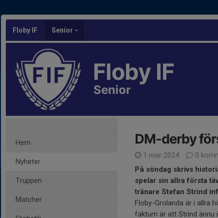
Floby IF
Senior
Floby IF
Senior
DM-derby för
Hem
1 mar 2024
0 komm
Nyheter
På söndag skrivs histori
Truppen
spelar sin allra första 
tränare Stefan Strind in
Matcher
Floby-Grolanda är i allra 
faktum är att Strind ännu i