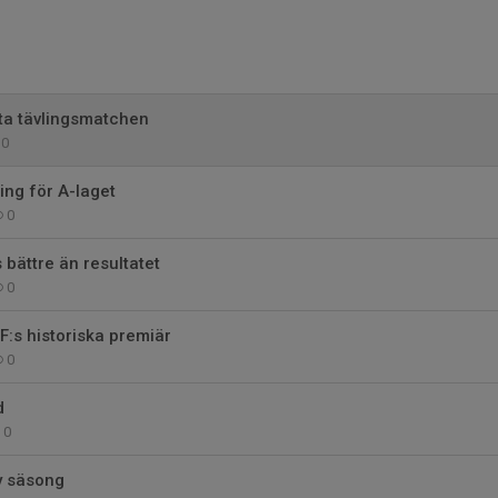
ta tävlingsmatchen
0
ning för A-laget
0
 bättre än resultatet
0
IF:s historiska premiär
0
d
0
y säsong