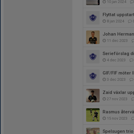
10 jan 2024
Flyttat uppsta
8 jan 2024
Johan Hermans
11 dec 2023
Serieförslag di
4 dec 2023
GIF/FIF möter 
3 dec 2023
Zaid växlar upp
27 nov 2023
Rasmus återvän
15 nov 2023
Spelsugen tri