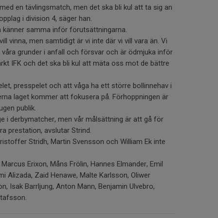
a med en tävlingsmatch, men det ska bli kul att ta sig an
pplag i division 4, säger han.
a känner samma inför förutsättningarna.
vill vinna, men samtidigt är vi inte där vi vill vara än. Vi
åra grunder i anfall och försvar och är ödmjuka inför
arkt IFK och det ska bli kul att mäta oss mot de bättre
et, presspelet och att våga ha ett större bollinnehav i
terna laget kommer att fokusera på. Förhoppningen är
ugen publik.
stige i derbymatcher, men vår målsättning är att gå för
a prestation, avslutar Strind.
istoffer Stridh, Martin Svensson och William Ek inte
arcus Erixon, Måns Frölin, Hannes Elmander, Emil
i Alizada, Zaid Henawe, Malte Karlsson, Oliwer
n, Isak Barrljung, Anton Mann, Benjamin Ulvebro,
tafsson.