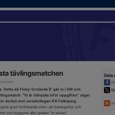
sta tävlingsmatchen
Dela 
entarer
De
a. Detta då Floby-Grolanda IF går in i DM och
De
tävlingsmatch. ”Vi är ödmjuka inför uppgiften” säger
för derbyt mot seriekollegan IFK Falköping.
Ny
högsta grad fortfarande inne i sin träningsfas och
nte sett truppens alla spelare ”in action”.