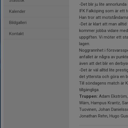
Statistik
-Det blir ju lite annorlund
IFK Falköping som är ett to
Kalender
Han tror att motståndarn
Bildgalleri
-Det är klart att man alltid 
kommer jobba vidare med v
Kontakt
uppgiften. Vi möter ett st
lagen.
Noggrannhet i försvarsspel
anfallet är några av punk
även att det blir en derbys
-Det är väl alltid lite pre
det yttersta och göra en br
Till söndagens match är Kr
tillgängliga.
Truppen:
Adam Ekström, M
Wärn, Hampus Krantz, Sam
Tuovinen, Johan Danielsso
Jonathan Rehn, Hugo Gus