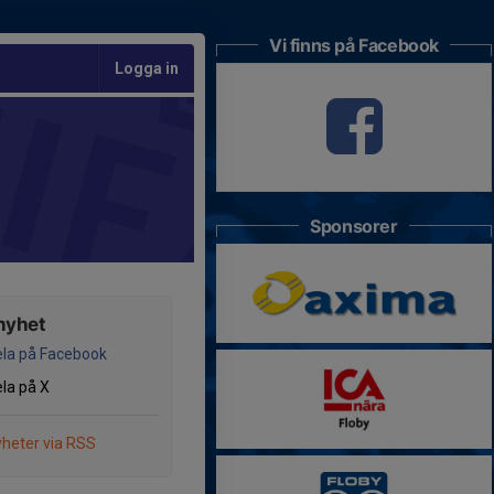
Vi finns på Facebook
Logga in
Sponsorer
nyhet
la på Facebook
la på X
heter via RSS