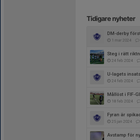
Tidigare nyheter
DM-derby förs
1 mar 2024
Steg i rätt rikt
24 feb 2024
U-lagets insats
24 feb 2024
Mållöst i FIF-G
18 feb 2024
Fyran är spika
25 jan 2024
Avstamp för n