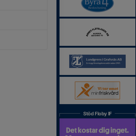
Stöd Floby IF