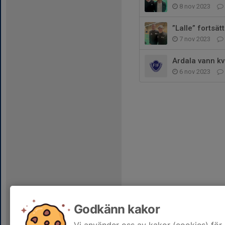
8 nov 2023
”Lalle” fortsät
7 nov 2023
Ardala vann kv
6 nov 2023
Godkänn kakor