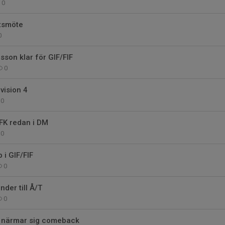
0
rtsmöte
0
son klar för GIF/FIF
0
vision 4
0
IFK redan i DM
0
 i GIF/FIF
0
der till Å/T
0
o närmar sig comeback