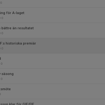
0
ning för A-laget
0
 bättre än resultatet
0
IF:s historiska premiär
0
d
0
y säsong
0
rtsmöte
0
son klar för GIF/FIF