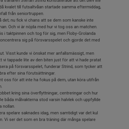
 tränaren Stefan Strind konstaterade att det blev lite
då kvalet till futsaltvåan startade samma eftermiddag,
nfall från seniortruppen.
på det; nu fick vi chans att se dem som kanske inte
nnan. Och vi är nöjda med hur vi tog oss an matchen.
vis i taktpinnen och tog för sig, men Floby-Grolanda
koncentrera sig på försvarsspelet och gjorde det med
a ut. Visst kunde vi önskat mer anfallsmässigt, men
 vi tappade lite av den biten just för att vi hade pratat
era på försvarsspelet, funderar Strind, som tycker att
ra efter sina förutsättningar.
t oss för att inte ha fokus på dem, utan köra utifrån
m.
bet kring sina överflyttningar, centreringar och hur
 De båda målvakterna stod varsin halvlek och uppfyllde
a nollan.
flera spelare saknades idag, men samtidigt var det kul
n. Vi ser det som en bra träning där många spelare