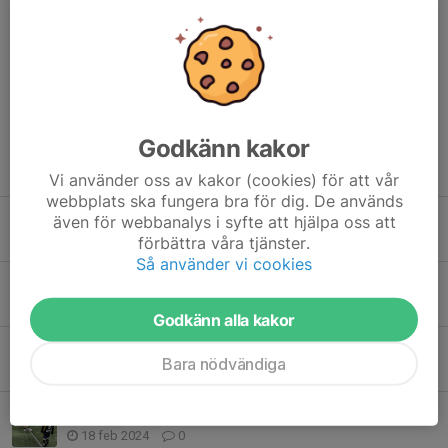
Tack Rasmus och lycka till!
Dela nyhet
Godkänn kakor
Tidigare nyheter
Vi använder oss av kakor (cookies) för att vår
webbplats ska fungera bra för dig. De används
DM-derby första tävlingsmatchen
även för webbanalys i syfte att hjälpa oss att
förbättra våra tjänster.
1 mar 2024
0
Så använder vi cookies
Steg i rätt riktning för A-laget
24 feb 2024
0
Godkänn alla kakor
U-lagets insats bättre än resultatet
Bara nödvändiga
24 feb 2024
0
Mållöst i FIF-GIF:s historiska premiär
18 feb 2024
0