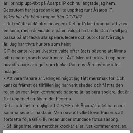
är i princip uppväxt på Åsarps IP och nu längtade jag hem.
Dessutom har jag redan idag lite uppdrag runt Åsarps IF.
Vilket blir ditt bästa minne från GIF/FIF?
- Det måste ändå bli seriesegern. Det är få lag förunnat att vinna
en serie, men i år visade vi på en väldigt fin bredd. Och så vill jag
passa på att tacka alla spelare, ledare och publik för två roliga
år. Jag har trivts hur bra som helst.
GIF-bekante Niclas Uvesten valde efter årets säsong att lämna
sitt uppdrag som huvudtränare i Å/T. Men att ta klivet upp som
huvudtränare är inget som lockar Rasmus. Åtminstone inte i
nuläget.
- Att vara tränare är verkligen något jag fått mersmak för. Och
kanske främst de tillfällen jag har varit skadad och fått ta den
rollen än mer. Men kommande säsong är jag bara spelare, det är
fullt upp med småbarn där hemma.
Det är inte helt omöjligt att GIF/FIF och Åsarp/Trädet hamnar i
samma serie till nästa år. Men oavsett vilket lovar Rasmus att
fortsätta följa GIF/FIF, redan under stundade futsalsäsong.
- Så länge inte våra matcher krockar eller livet kommer emellan.