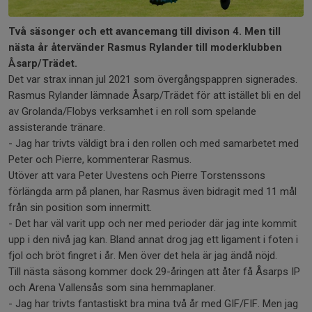
Två säsonger och ett avancemang till divison 4. Men till
nästa år återvänder Rasmus Rylander till moderklubben
Åsarp/Trädet.
Det var strax innan jul 2021 som övergångspappren signerades.
Rasmus Rylander lämnade Åsarp/Trädet för att istället bli en del
av Grolanda/Flobys verksamhet i en roll som spelande
assisterande tränare.
- Jag har trivts väldigt bra i den rollen och med samarbetet med
Peter och Pierre, kommenterar Rasmus.
Utöver att vara Peter Uvestens och Pierre Torstenssons
förlängda arm på planen, har Rasmus även bidragit med 11 mål
från sin position som innermitt.
- Det har väl varit upp och ner med perioder där jag inte kommit
upp i den nivå jag kan. Bland annat drog jag ett ligament i foten i
fjol och bröt fingret i år. Men över det hela är jag ändå nöjd.
Till nästa säsong kommer dock 29-åringen att åter få Åsarps IP
och Arena Vallensås som sina hemmaplaner.
- Jag har trivts fantastiskt bra mina två år med GIF/FIF. Men jag