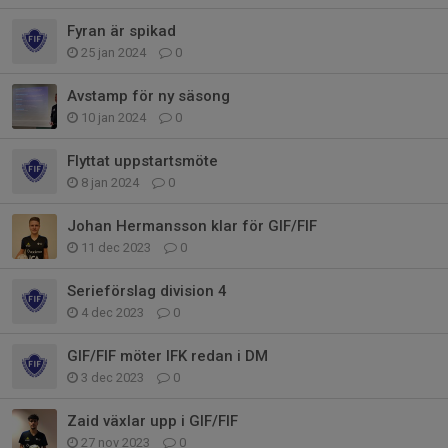
Fyran är spikad
25 jan 2024
0
Avstamp för ny säsong
10 jan 2024
0
Flyttat uppstartsmöte
8 jan 2024
0
Johan Hermansson klar för GIF/FIF
11 dec 2023
0
Serieförslag division 4
4 dec 2023
0
GIF/FIF möter IFK redan i DM
3 dec 2023
0
Zaid växlar upp i GIF/FIF
27 nov 2023
0