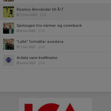
Rasmus återvänder till Å/T
15 nov 2023
0
Spelsugen trio närmar sig comeback
8 nov 2023
0
”Lalle” fortsätter assistera
7 nov 2023
0
Ardala vann kvalfinalen
6 nov 2023
0